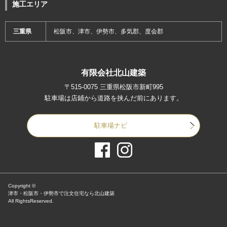
施工エリア
三重県
松阪市、津市、伊勢市、多気郡、度会郡
有限会社北山建築
〒515-0075 三重県松阪市新町995
駐車場は店鋪から道路を挟んだ前にあります。
駐車場ナビ
Copyright ©
津市・松阪市・伊勢市で注文住宅なら北山建築
All RightsReserved.