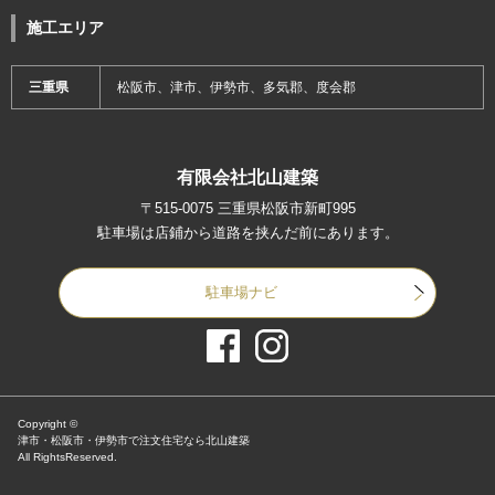
施工エリア
三重県
松阪市、津市、伊勢市、多気郡、度会郡
有限会社北山建築
〒515-0075 三重県松阪市新町995
駐車場は店鋪から道路を挟んだ前にあります。
駐車場ナビ
Copyright ©
津市・松阪市・伊勢市で注文住宅なら北山建築
All RightsReserved.