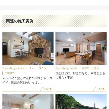
関連の施工実例
2you+design studio
ティー・フラン
2you+design studio
塗り壁
無垢
住むほどに、好きになる。素材ととも
二階建て
に暮らす平屋
ガルバの外壁と片流れの屋根がカッコ
イイ、家族の笑顔がいっぱい…
MORE
MORE