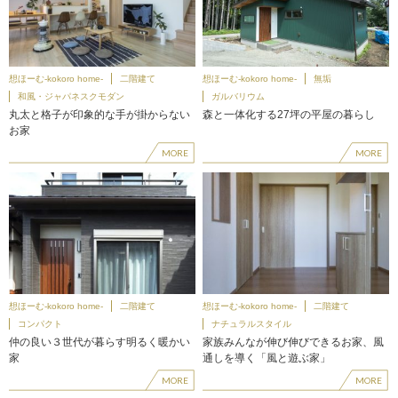
想ほーむ-kokoro home-
二階建て
想ほーむ-kokoro home-
無垢
和風・ジャパネスクモダン
ガルバリウム
丸太と格子が印象的な手が掛からない
森と一体化する27坪の平屋の暮らし
お家
MORE
MORE
想ほーむ-kokoro home-
二階建て
想ほーむ-kokoro home-
二階建て
コンパクト
ナチュラルスタイル
仲の良い３世代が暮らす明るく暖かい
家族みんなが伸び伸びできるお家、風
家
通しを導く「風と遊ぶ家」
MORE
MORE