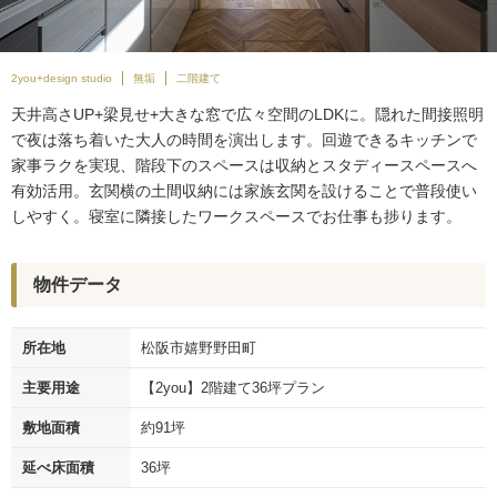
2you+design studio
無垢
二階建て
天井高さUP+梁見せ+大きな窓で広々空間のLDKに。隠れた間接照明
で夜は落ち着いた大人の時間を演出します。回遊できるキッチンで
家事ラクを実現、階段下のスペースは収納とスタディースペースへ
有効活用。玄関横の土間収納には家族玄関を設けることで普段使い
しやすく。寝室に隣接したワークスペースでお仕事も捗ります。
物件データ
所在地
松阪市嬉野野田町
主要用途
【2you】2階建て36坪プラン
敷地面積
約91坪
延べ床面積
36坪