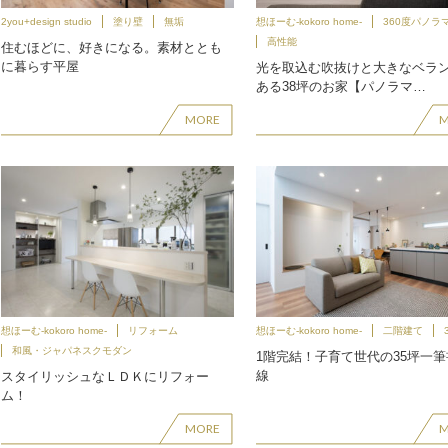
2you+design studio
塗り壁
無垢
想ほーむ-kokoro home-
360度パノラ
高性能
住むほどに、好きになる。素材ととも
に暮らす平屋
光を取込む吹抜けと大きなベラ
ある38坪のお家【パノラマ…
MORE
想ほーむ-kokoro home-
リフォーム
想ほーむ-kokoro home-
二階建て
和風・ジャパネスクモダン
1階完結！子育て世代の35坪一
線
スタイリッシュなＬＤＫにリフォー
ム！
MORE