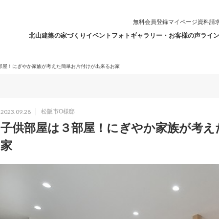
無料会員登録
マイページ
資料請
北山建築の家づくり
イベント
フォトギャラリー・お客様の声
ライ
部屋！にぎやか家族が考えた簡単お片付けが出来るお家
2023.09.28
松阪市O様邸
子供部屋は３部屋！にぎやか家族が考え
家