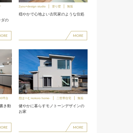
マ
2you+design studio
塗り壁
無垢
穏やかで心地よい古民家のような住処
ンダの
MORE
MORE
30坪台
想ほーむ-kokoro home-
二世帯住宅
無垢
筆書き動
健やかに暮らすモノトーンデザインの
お家
MORE
MORE