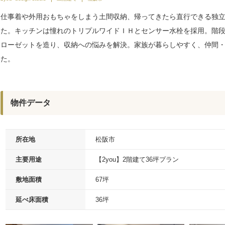
仕事着や外用おもちゃをしまう土間収納、帰ってきたら直行できる独
た。キッチンは憧れのトリプルワイドＩＨとセンサー水栓を採用。階
ローゼットを造り、収納への悩みを解決。家族が暮らしやすく、仲間
た。
物件データ
所在地
松阪市
主要用途
【2you】2階建て36坪プラン
敷地面積
67坪
延べ床面積
36坪