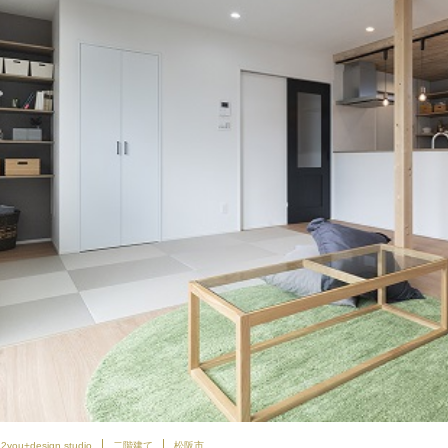
2you+design studio
二階建て
松阪市