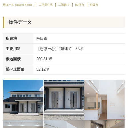
想ほーむ-kokoro home-
二世帯住宅
二階建て
50坪台
松阪市
物件データ
所在地
松阪市
主要用途
【想ほーむ】2階建て 52坪
敷地面積
260.81 坪
延べ床面積
52.12坪