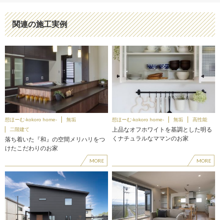
関連の施工実例
想ほーむ-kokoro home-
無垢
想ほーむ-kokoro home-
無垢
高性能
上品なオフホワイトを基調とした明る
二階建て
くナチュラルなママンのお家
落ち着いた『和』の空間メリハリをつ
けたこだわりのお家
MORE
MORE