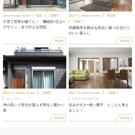
2you+design studio
無垢
二階建て
想ほーむ-kokoro home-
高性能
子育て世帯が建てた！「機能性×広さ×
二階建て
デザイン」全て叶える理想…
田園風景を眺める高台に建つ日当たり
のいい暮らし
MORE
MORE
想ほーむ-kokoro home-
二階建て
想ほーむ-kokoro home-
二階建て
コンパクト
ナチュラルスタイル
仲の良い３世代が暮らす明るく暖かい
住みやすさ+使い勝手 とことん考え
家
ました！
MORE
MORE