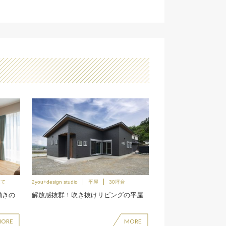
建て
2you+design studio
平屋
30坪台
働きの
解放感抜群！吹き抜けリビングの平屋
MORE
MORE