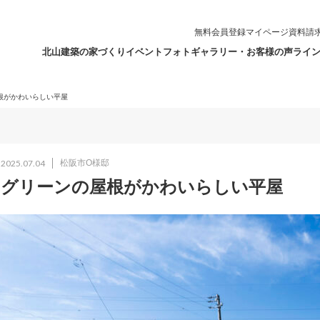
無料会員登録
マイページ
資料請
北山建築の家づくり
イベント
フォトギャラリー・お客様の声
ライ
根がかわいらしい平屋
2025.07.04
松阪市O様邸
グリーンの屋根がかわいらしい平屋