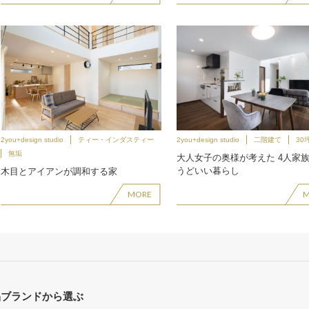
2you+design studio
ティー・インダスティー
2you+design studio
二階建て
30
無垢
大人女子の奥様が考えた 4人家
うどいい暮らし
木目とアイアンが調和する家
MORE
品ブランドから選ぶ