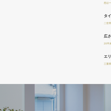
想ほーむ
タ
二世
広
20坪
エ
三重