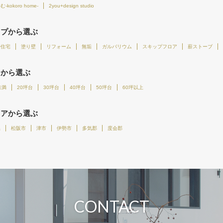
-kokoro home-
2you+design studio
イプから選ぶ
帯住宅
塗り壁
リフォーム
無垢
ガルバリウム
スキップフロア
薪ストーブ
さから選ぶ
未満
20坪台
30坪台
40坪台
50坪台
60坪以上
リアから選ぶ
県
松阪市
津市
伊勢市
多気郡
度会郡
CONTACT