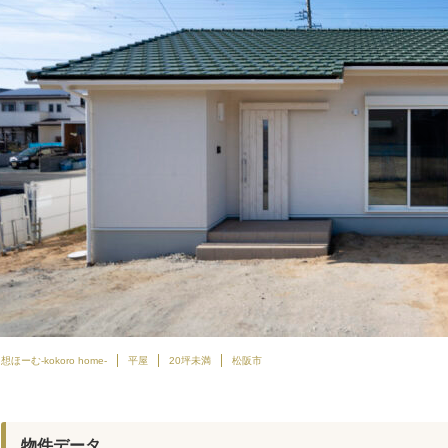
想ほーむ-kokoro home-
平屋
20坪未満
松阪市
物件データ