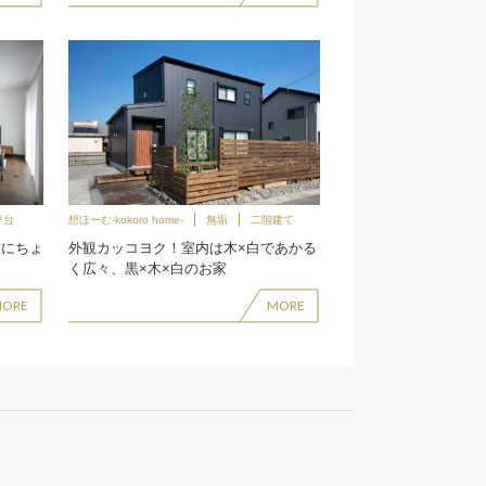
坪台
想ほーむ-kokoro home-
無垢
二階建て
族にちょ
外観カッコヨク！室内は木×白であかる
く広々、黒×木×白のお家
MORE
MORE