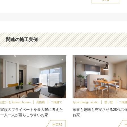
関連の施工実例
想ほーむ-kokoro home-
高性能
二階建て
2you+design studio
塗り壁
二階
家族のプライベートを最大限に考えた
家事も趣味も充実させる20代共
一人一人が暮らしやすいお家
お家
MORE