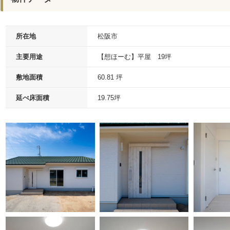
所在地
松阪市
主要用途
【想ほーむ】平屋 19坪
敷地面積
60.81 坪
延べ床面積
19.75坪