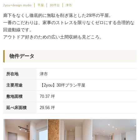
2you+design studio
平屋
30坪台
津市
廊下をなくし徹底的に無駄を削ぎ落とした29坪の平屋。
一番のこだわりは、家事のストレスを限りなくゼロにする合理的な
回遊動線です。
アウトドア好きのための広い土間収納も見どころ。
物件データ
所在地
津市
主要用途
【2you】30坪プラン平屋
敷地面積
70.37 坪
延べ床面積
29.56 坪