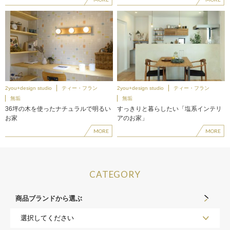
2you+design studio
ティー・フラン
2you+design studio
ティー・フラン
無垢
無垢
36坪の木を使ったナチュラルで明るい
すっきりと暮らしたい「塩系インテリ
お家
アのお家」
MORE
MORE
CATEGORY
商品ブランドから選ぶ