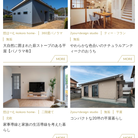
想ほーむ-kokoro home-
360度パノラマ
2you+design studio
ティー・フラン
無垢
無垢
大自然に囲まれた薪ストーブのある平
やわらかな色合いのナチュラルアンテ
屋【パノラマ有】
ィークのおうち
MORE
MORE
想ほーむ-kokoro home-
二階建て
2you+design studio
無垢
平屋
コンパクトな20坪の平屋暮らし
北欧
家事導線と家族の生活導線を考えた暮
らし
MORE
MORE