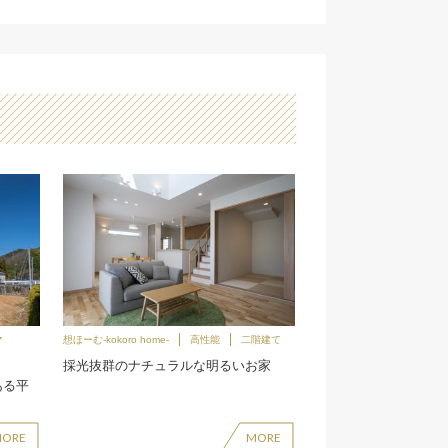
マ
想ほーむ-kokoro home-
高性能
二階建て
採光抜群のナチュラルな明るいお家
ある平
MORE
MORE