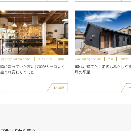
想ほーむ-kokoro home-
リフォーム
無垢
2you+design studio
平屋
30坪台
隣に建っていた古いお家がカッコよく
60代が建てた！老後も暮らしやす
生まれ変わりました
坪の平屋
MORE
品ブランドから選ぶ