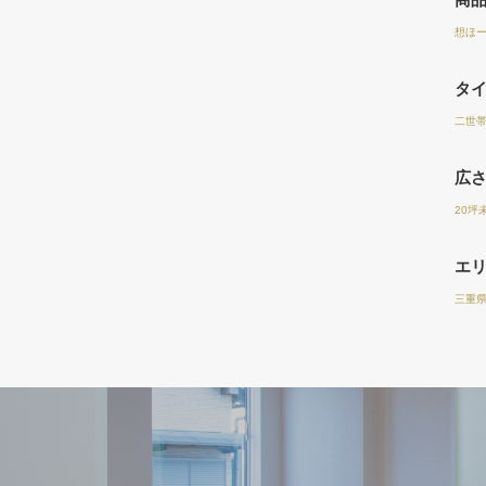
想ほーむ
タ
二世
広
20坪
エ
三重