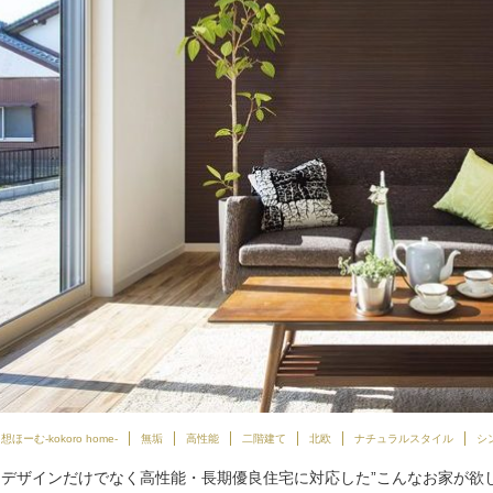
想ほーむ-kokoro home-
無垢
高性能
二階建て
北欧
ナチュラルスタイル
シ
デザインだけでなく高性能・長期優良住宅に対応した”こんなお家が欲