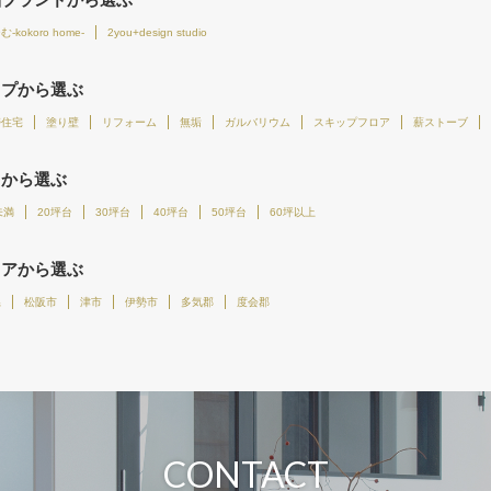
-kokoro home-
2you+design studio
イプから選ぶ
帯住宅
塗り壁
リフォーム
無垢
ガルバリウム
スキップフロア
薪ストーブ
さから選ぶ
未満
20坪台
30坪台
40坪台
50坪台
60坪以上
リアから選ぶ
県
松阪市
津市
伊勢市
多気郡
度会郡
CONTACT