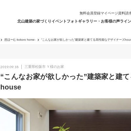
無料会員登録
マイページ
資料請
北山建築の家づくり
イベント
フォトギャラリー・お客様の声
ライ
想ほーむ-kokoro home-
“こんなお家が欲しかった”建築家と建てる高性能なデザイナーズhous
2019.09.18
三重県松阪市 Ｙ様のお家
“こんなお家が欲しかった”建築家と建
house