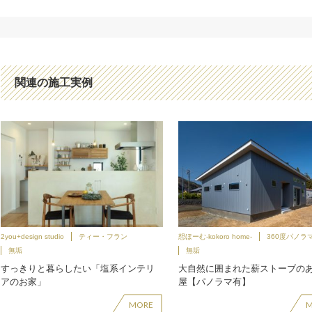
関連の施工実例
2you+design studio
ティー・フラン
想ほーむ-kokoro home-
360度パノラ
無垢
無垢
すっきりと暮らしたい「塩系インテリ
大自然に囲まれた薪ストーブの
アのお家」
屋【パノラマ有】
MORE