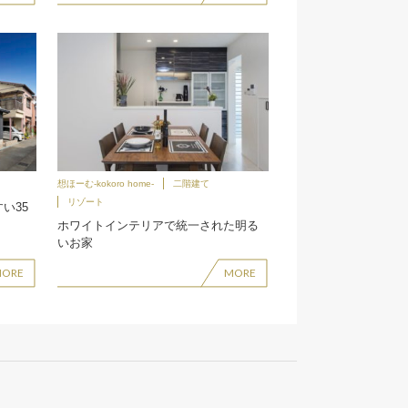
想ほーむ-kokoro home-
二階建て
リゾート
い35
ホワイトインテリアで統一された明る
いお家
MORE
MORE