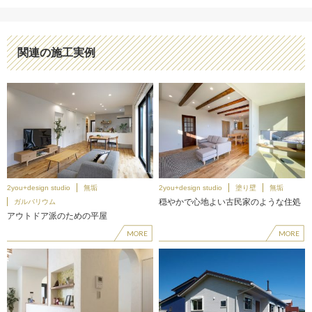
関連の施工実例
2you+design studio
無垢
2you+design studio
塗り壁
無垢
穏やかで心地よい古民家のような住処
ガルバリウム
アウトドア派のための平屋
MORE
MORE