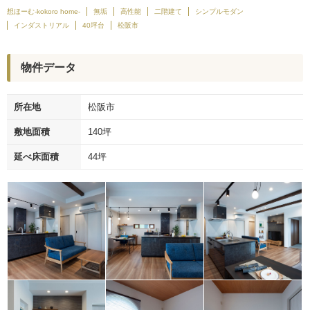
想ほーむ-kokoro home-
無垢
高性能
二階建て
シンプルモダン
インダストリアル
40坪台
松阪市
物件データ
所在地
松阪市
敷地面積
140坪
延べ床面積
44坪