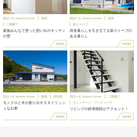
想ほーむ-kokoro home-
無垢
想ほーむ-kokoro home-
無垢
二階建て
薪ストーブ
家族みんなで塗った想い出のキッチン
田舎暮らしを引き立てる薪ストーブの
の壁
ある暮らし
MORE
MORE
想ほーむ-kokoro home-
無垢
高性能
想ほーむ-kokoro home-
二階建て
モノクロと木が創り出すスタイリッシ
ヴィンテージ・アンティーク
ュなお家
リビングの鉄骨階段がアクセント！
MORE
MORE