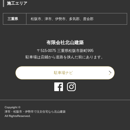
施工エリア
三重県
松阪市、津市、伊勢市、多気郡、度会郡
有限会社北山建築
〒515-0075 三重県松阪市新町995
駐車場は店鋪から道路を挟んだ前にあります。
駐車場ナビ
Copyright ©
津市・松阪市・伊勢市で注文住宅なら北山建築
All RightsReserved.