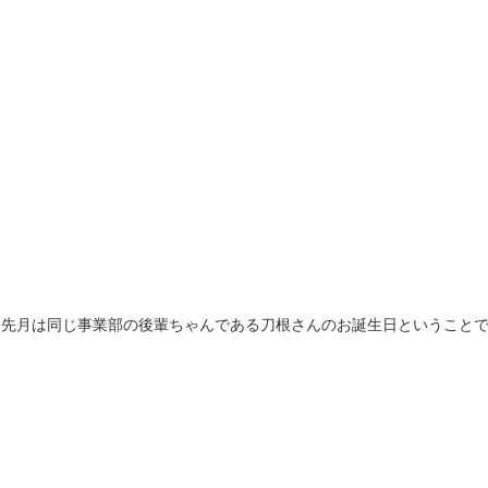
先月は同じ事業部の後輩ちゃんである刀根さんのお誕生日ということで、ス