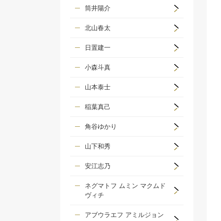
筒井陽介
北山春太
日置建一
小森斗真
山本泰士
稲葉真己
角谷ゆかり
山下和秀
安江志乃
ネグマトフ ムミン マクムド
ヴィチ
アブウラエフ アミルジョン