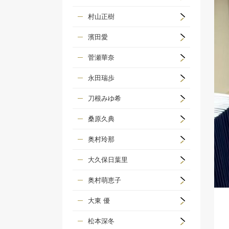
村山正樹
濱田愛
菅瀬華奈
永田瑞歩
刀根みゆ希
桑原久典
奥村玲那
大久保日葉里
奥村萌恵子
大東 優
松本深冬