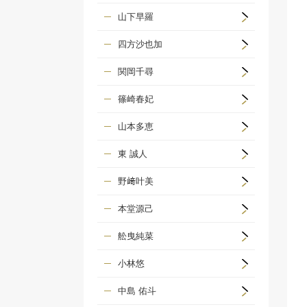
山下早羅
四方沙也加
関岡千尋
篠崎春妃
山本多恵
東 誠人
野﨑叶美
本堂源己
舩曳純菜
小林悠
中島 佑斗