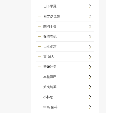
山下早羅
四方沙也加
関岡千尋
篠崎春妃
山本多恵
東 誠人
野﨑叶美
本堂源己
舩曳純菜
小林悠
中島 佑斗