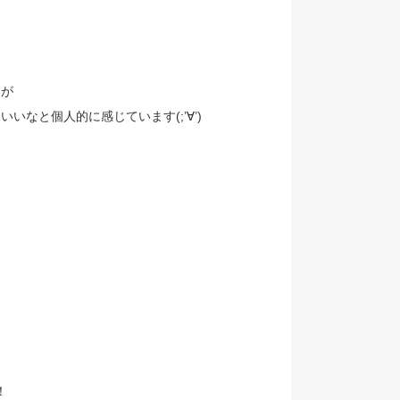
たが
なと個人的に感じています(;’∀’)
！