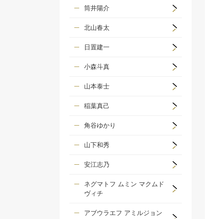
筒井陽介
北山春太
日置建一
小森斗真
山本泰士
稲葉真己
角谷ゆかり
山下和秀
安江志乃
ネグマトフ ムミン マクムド
ヴィチ
アブウラエフ アミルジョン