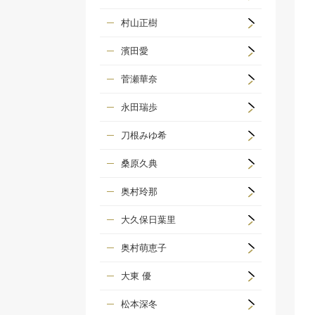
村山正樹
濱田愛
菅瀬華奈
永田瑞歩
刀根みゆ希
桑原久典
奥村玲那
大久保日葉里
奥村萌恵子
大東 優
松本深冬