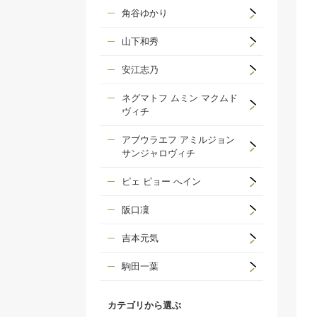
角谷ゆかり
山下和秀
安江志乃
ネグマトフ ムミン マクムド
ヴィチ
アブウラエフ アミルジョン
サンジャロヴィチ
ピェ ピョー へイン
阪口凜
吉本元気
駒田一葉
カテゴリから選ぶ