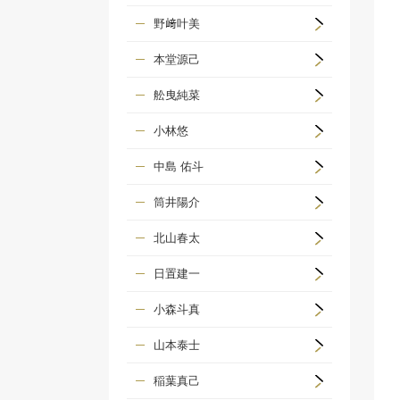
野﨑叶美
本堂源己
舩曳純菜
小林悠
中島 佑斗
筒井陽介
北山春太
日置建一
小森斗真
山本泰士
稲葉真己