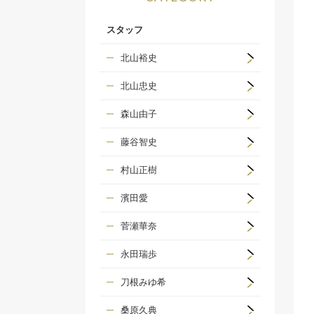
スタッフ
北山裕史
北山忠史
森山由子
藤谷智史
村山正樹
濱田愛
菅瀬華奈
永田瑞歩
刀根みゆ希
桑原久典