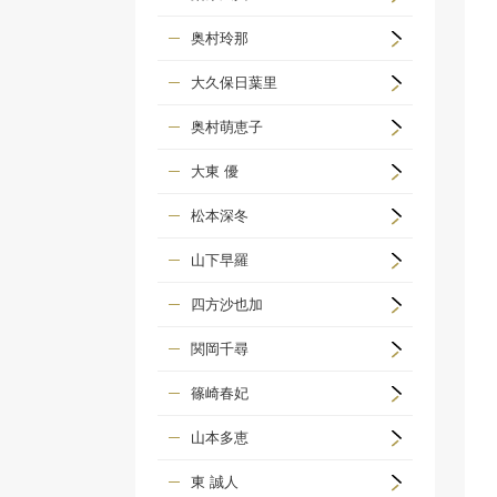
奥村玲那
大久保日葉里
奥村萌恵子
大東 優
松本深冬
山下早羅
四方沙也加
関岡千尋
篠崎春妃
山本多恵
東 誠人