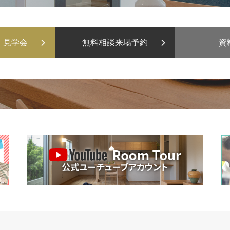
・
見学会
無料相談
来場予約
資