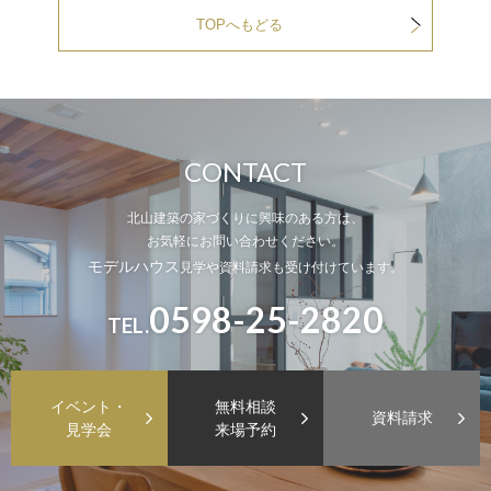
TOPへもどる
CONTACT
北山建築の家づくりに興味のある方は、
お気軽にお問い合わせください。
モデルハウス
見学や資料請求も受け付けています。
0598-25-2820
TEL.
イベント・
無料相談
資料請求
見学会
来場予約