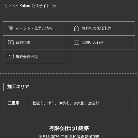
リノベのKokoro公式サイト
イベント・
見学会情報
無料相談
来場予約
資料請求
お問い合わせ
無料会員登録
施工エリア
三重県
松阪市、津市、伊勢市、多気郡、度会郡
有限会社北山建築
〒515-0075 三重県松阪市新町995