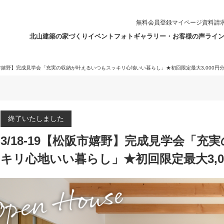
無料会員登録
マイページ
資料請
北山建築の家づくり
イベント
フォトギャラリー・お客様の声
ライ
松阪市嬉野】完成見学会「充実の収納が叶えるいつもスッキリ心地いい暮らし」★初回限定最大3,000円分
終了いたしました
3/18-19【松阪市嬉野】完成見学会「
キリ心地いい暮らし」★初回限定最大3,00