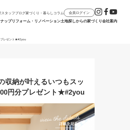
会員ログイン
求
スタッフブログ
家づくり・暮らしコラム
ンナップ
リフォーム・リノベーション
土地探しからの家づくり
会社案内
プレゼント★#2you
充実の収納が叶えるいつもスッ
0円分プレゼント★#2you