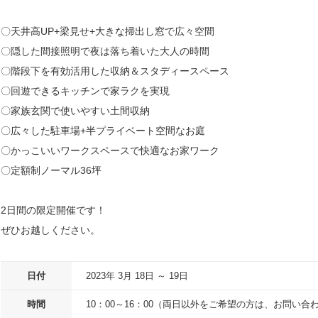
〇天井高UP+梁見せ+大きな掃出し窓で広々空間
〇隠した間接照明で夜は落ち着いた大人の時間
〇階段下を有効活用した収納＆スタディースペース
〇回遊できるキッチンで家ラクを実現
〇家族玄関で使いやすい土間収納
〇広々した駐車場+半プライベート空間なお庭
〇かっこいいワークスペースで快適なお家ワーク
〇定額制ノーマル36坪
2日間の限定開催です！
ぜひお越しください。
日付
2023年 3月 18日 ～ 19日
時間
10：00～16：00（両日以外をご希望の方は、お問い合