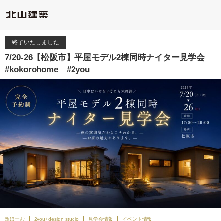
終了いたしました
7/20-26【松阪市】平屋モデル2棟同時ナイター見学会
#kokorohome #2you
想ほーむ
2you+design studio
見学会情報
イベント情報