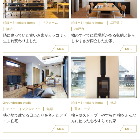
想ほーむ-kokoro home-
リフォーム
想ほーむ-kokoro home-
二階建て
無垢
30坪台
隣に建っていた古いお家がカッコよく
物のすべてに居場所がある収納と暮ら
生まれ変わりました
しやすさが両立したお家。
MORE
MORE
2you+design studio
想ほーむ-kokoro home-
無垢
ティー・インダスティー
無垢
薪ストーブ
狭小地で建てる日当たりを考えたデザ
檜＋薪ストーブ＝やすらぎ 檜をふんだ
イン住宅
んに使った心やすらぐお家
MORE
MORE