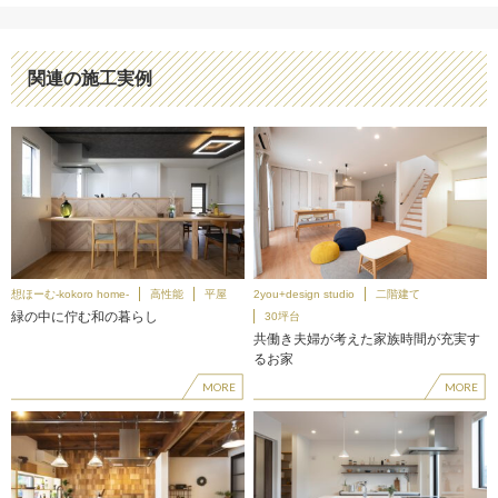
関連の施工実例
想ほーむ-kokoro home-
高性能
平屋
2you+design studio
二階建て
緑の中に佇む和の暮らし
30坪台
共働き夫婦が考えた家族時間が充実す
るお家
MORE
MORE