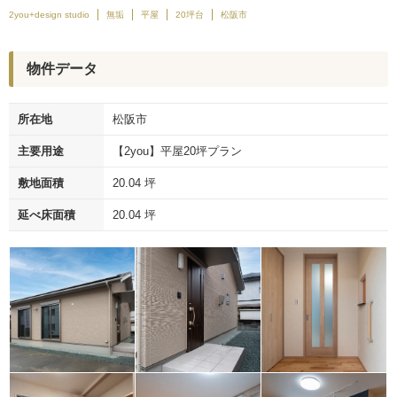
2you+design studio
無垢
平屋
20坪台
松阪市
物件データ
所在地
松阪市
主要用途
【2you】平屋20坪プラン
敷地面積
20.04 坪
延べ床面積
20.04 坪