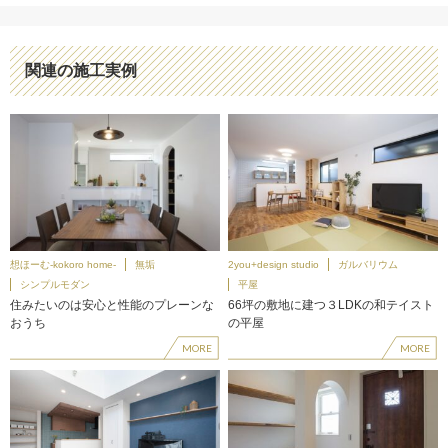
関連の施工実例
想ほーむ-kokoro home-
無垢
2you+design studio
ガルバリウム
シンプルモダン
平屋
住みたいのは安心と性能のプレーンな
66坪の敷地に建つ３LDKの和テイスト
おうち
の平屋
MORE
MORE