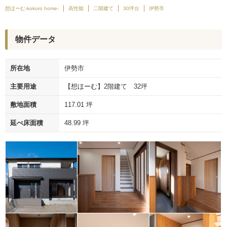
想ほーむ-kokoro home-
高性能
二階建て
30坪台
伊勢市
物件データ
所在地
伊勢市
主要用途
【想ほーむ】2階建て 32坪
敷地面積
117.01 坪
延べ床面積
48.99 坪