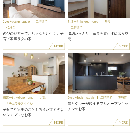
2you+design studio
二階建て
想ほーむ-kokoro home-
無垢
40坪台
二階建て
のびのび遊べて、ちゃんと片付く。子
収納たっぷり！家具を置かずに広々空
育て家事ラクの家
間
MORE
MORE
想ほーむ-kokoro home-
北欧
2you+design studio
二階建て
伊勢市
黒とグレーが映えるフルオープンキッ
ナチュラルスタイル
チンのお家
子育てや家事のことを考えた甘すぎな
いシンプルなお家
MORE
MORE