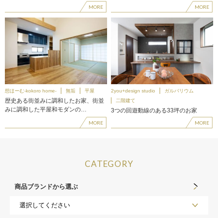
MORE
MORE
想ほーむ-kokoro home-
無垢
平屋
2you+design studio
ガルバリウム
歴史ある街並みに調和したお家、街並
二階建て
みに調和した平屋和モダンの…
3つの回遊動線のある33坪のお家
MORE
MORE
CATEGORY
商品ブランドから選ぶ