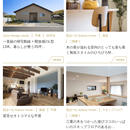
2you+design studio
平屋
30坪台
想ほーむ-kokoro home-
無垢
一直線の帰宅動線 × 開放感のL型
二階建て
LDK。暮らしが整う35坪…
木の香が溢れる室内のとっても落ち着
く無垢スタイルのひろびろM…
MORE
MORE
想ほーむ-kokoro home-
無垢
平屋
想ほーむ-kokoro home-
スキップフロア
梁見せオトコマエな平屋
二階建て
三重の木をつかった遊びゴコロいっぱ
いのスキップフロアのあるお…