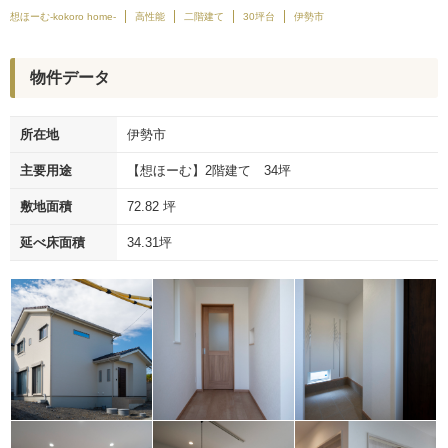
想ほーむ-kokoro home-
高性能
二階建て
30坪台
伊勢市
物件データ
所在地
伊勢市
主要用途
【想ほーむ】2階建て 34坪
敷地面積
72.82 坪
延べ床面積
34.31坪