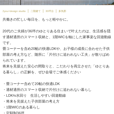
2you+design studio
二階建て
30坪台
多気郡
共働きの忙しい毎日を、もっと軽やかに。
20代のご夫婦が36坪のゆとりある住まいで叶えたのは、生活感を隠
す適材適所のスマート収納と、1階WICを軸にした家事楽な回遊動線
です。
畳コーナーを含め20帖の快適LDKや、お子様の成長に合わせた子供
部屋の考え方など、随所に「片付けに追われない工夫」が散りばめ
られています。
将来を見据えた安心の間取りと、こだわりを両立させた「ゆとりあ
る暮らし」の正解を、ぜひ会場でご体感ください
・畳コーナー含めて20帖の快適LDK
・適材適所のスマート収納で片付けに追われない暮らし
・LDK⇆水回り 生活しやすい回遊動線
・将来を見据えた子供部屋の考え方
・1階WICのある暮らし
・定額制36坪