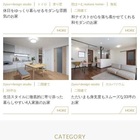
2you+design studio
トイロ
塗り壁
想ほーむ-kokoro home-
無垢
休日をゆっくり暮らせるモダンな雰囲
二階建て
気のお家
和テイストが心を落ち着かせてくれる
和モダンのお家
MORE
MORE
2you+design studio
二階建て
2you+design studio
ガルバリウム
30坪台
二階建て
生活スタイルに徹底的に寄り添った
ただいまも身支度もスムーズな33坪の
暮らしやすい4人家族のお家
お家
MORE
MORE
CATEGORY