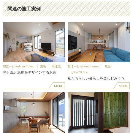
関連の施工実例
想ほーむ-kokoro home-
無垢
高性能
想ほーむ-kokoro home-
無垢
光と風と温度をデザインするお家
ガルバリウム
私たちらしい暮らしを楽しむおうち
MORE
MORE