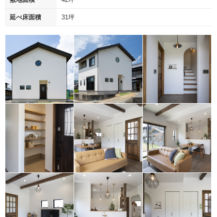
延べ床面積
31坪