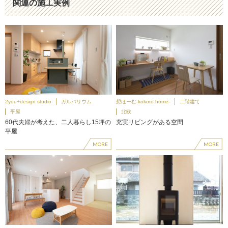
関連の施工実例
2you+design studio
ガルバリウム
想ほーむ-kokoro home-
二階建て
平屋
北欧
60代夫婦が考えた、二人暮らし15坪の
充実リビングがある空間
平屋
MORE
MORE