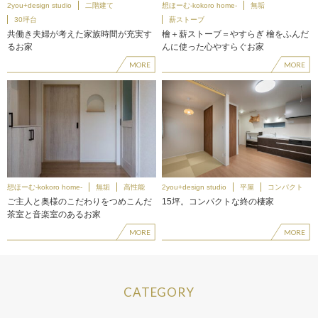
2you+design studio
二階建て
想ほーむ-kokoro home-
無垢
30坪台
薪ストーブ
共働き夫婦が考えた家族時間が充実す
檜＋薪ストーブ＝やすらぎ 檜をふんだ
るお家
んに使った心やすらぐお家
MORE
MORE
想ほーむ-kokoro home-
無垢
高性能
2you+design studio
平屋
コンパクト
ご主人と奥様のこだわりをつめこんだ
15坪。コンパクトな終の棲家
茶室と音楽室のあるお家
MORE
MORE
CATEGORY