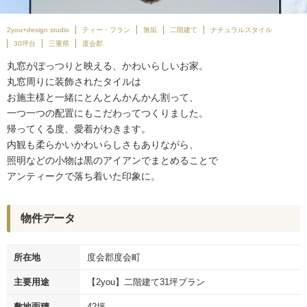
2you+design studio
ティー・フラン
無垢
二階建て
ナチュラルスタイル
30坪台
三重県
度会郡
丸窓がぽっつりと映える、かわいらしいお家。
丸窓周りに装飾されたタイルは
お施主様と一緒にとんとんかんかん割って、
一つ一つの配置にもこだわってつくりました。
帰ってくる度、愛着がわきます。
内観も柔らかいかわいらしさもありながら、
照明などの小物は黒のアイアンでまとめることで
アンティークで落ち着いた印象に。
物件データ
所在地
度会郡度会町
主要用途
【2you】二階建て31坪プラン
敷地面積
42坪