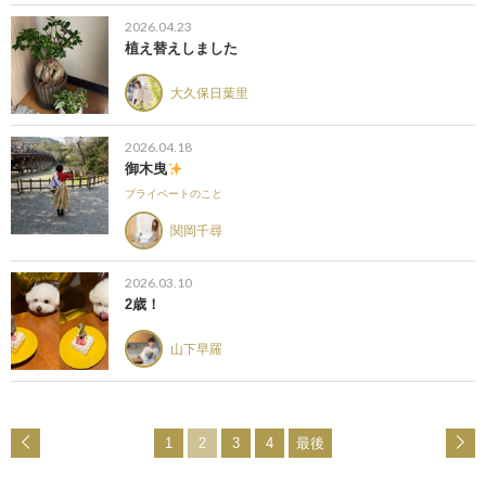
2026.04.23
植え替えしました
大久保日葉里
2026.04.18
御木曳
プライベートのこと
関岡千尋
2026.03.10
2歳！
山下早羅
1
2
3
4
最後