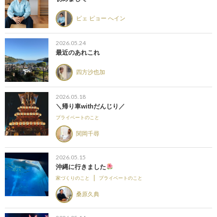
ピェ ピョー へイン
2026.05.24
最近のあれこれ
四方沙也加
2026.05.18
＼帰り車withだんじり／
プライベートのこと
関岡千尋
2026.05.15
沖縄に行きました
家づくりのこと
プライベートのこと
桑原久典