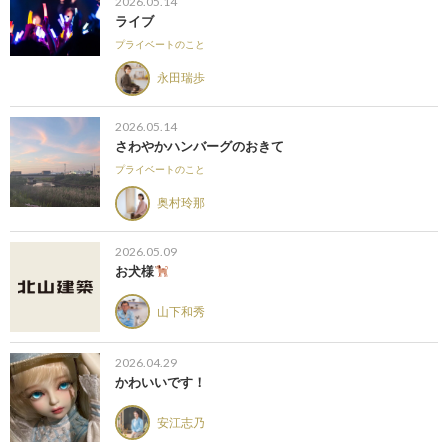
2026.05.14
ライブ
プライベートのこと
永田瑞歩
2026.05.14
さわやかハンバーグのおきて
プライベートのこと
奥村玲那
2026.05.09
お犬様
山下和秀
2026.04.29
かわいいです！
安江志乃