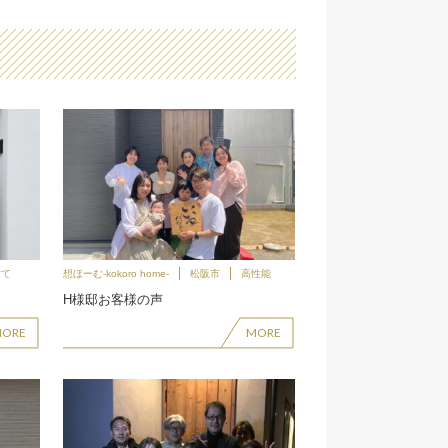
建て
想ほーむ-kokoro home-
松阪市
高性能
H様邸お客様の声
MORE
MORE