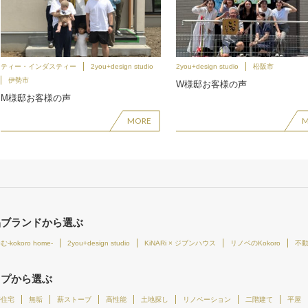
ティー・インダスティー
2you+design studio
2you+design studio
松阪市
伊勢市
W様邸お客様の声
M様邸お客様の声
MORE
品ブランドから選ぶ
-kokoro home-
2you+design studio
KiNARi × ジブンハウス
リノベのKokoro
不
イプから選ぶ
帯住宅
無垢
薪ストーブ
高性能
土地探し
リノベーション
二階建て
平屋