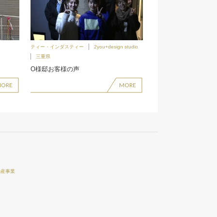
ティー・インダスティー
2you+design studio
三重県
O様邸お客様の声
MORE
MORE
動産事業