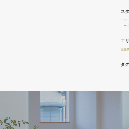
ス
ティ
ナ
エ
三重
タ