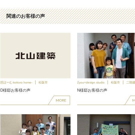
関連のお客様の声
想ほーむ-kokoro home-
松阪市
2you+design studio
松阪市
二階
D様邸お客様の声
N様邸お客様の声
MORE