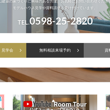
山建築の家づくりに興味のある方は、
お気軽にお問い合わせくださ
モデルハウス
見学や資料請求も受け付けています。
0598-25-2820
TEL.
・
見学会
無料相談
来場予約
資