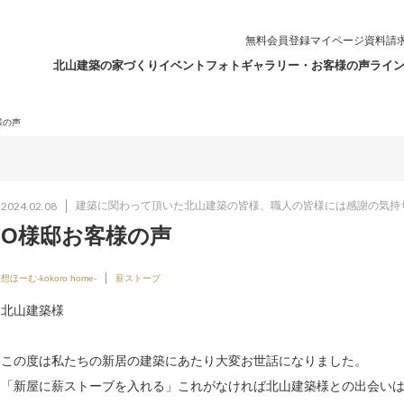
無料会員登録
マイページ
資料請
北山建築の家づくり
イベント
フォトギャラリー・お客様の声
ライ
様の声
2024.02.08
建築に関わって頂いた北山建築の皆様、職人の皆様には感謝の気持
O様邸お客様の声
想ほーむ-kokoro home-
薪ストーブ
北山建築様
この度は私たちの新居の建築にあたり大変お世話になりました。
「新屋に薪ストーブを入れる」これがなければ北山建築様との出会い