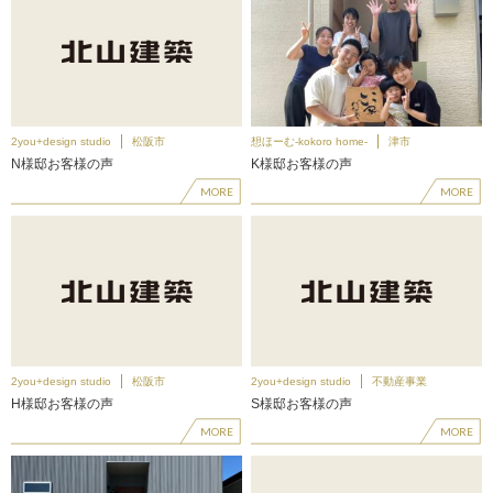
2you+design studio
松阪市
想ほーむ-kokoro home-
津市
N様邸お客様の声
K様邸お客様の声
MORE
MORE
2you+design studio
松阪市
2you+design studio
不動産事業
H様邸お客様の声
S様邸お客様の声
MORE
MORE