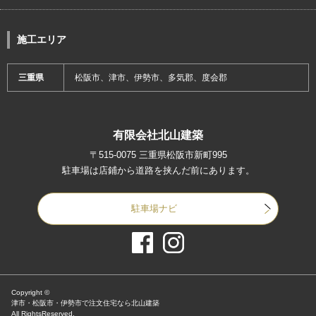
施工エリア
三重県
松阪市、津市、伊勢市、多気郡、度会郡
有限会社北山建築
〒515-0075 三重県松阪市新町995
駐車場は店鋪から道路を挟んだ前にあります。
駐車場ナビ
Copyright ©
津市・松阪市・伊勢市で注文住宅なら北山建築
All RightsReserved.