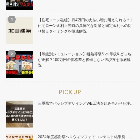
【住宅ローン破綻】月4万円の支払い増に耐えられる？｜
住宅ローン金利上昇時の具体的な対策と固定金利への切
り替えタイミングを徹底解説
【等級別シミュレーション】断熱等級5 vs 等級6 どっち
が正解？100万円の価格差と後悔しない選び方を徹底解
説
PICK UP
三重県でパッシブデザインとWB工法を組み合わせた注…
2024年度感謝祭ハロウィンフォトコンテスト結果発…