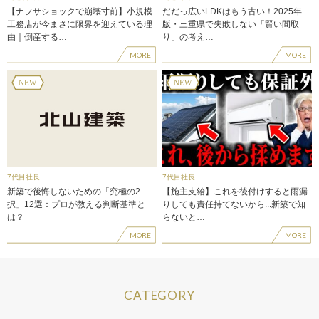
【ナフサショックで崩壊寸前】小規模
だだっ広いLDKはもう古い！2025年
工務店が今まさに限界を迎えている理
版・三重県で失敗しない「賢い間取
由｜倒産する…
り」の考え…
MORE
MORE
7代目社長
7代目社長
新築で後悔しないための「究極の2
【施主支給】これを後付けすると雨漏
択」12選：プロが教える判断基準と
りしても責任持てないから...新築で知
は？
らないと…
MORE
MORE
CATEGORY