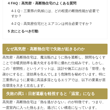
4
FAQ：高気密・高断熱住宅のよくある質問
4-1
Q：三重県の気候には、どの程度の断熱性能が必要で
すか？
4-2
Q：高気密住宅だとエアコンは何台必要ですか？
5
次にとるべき行動
なぜ高気密・高断熱住宅で失敗が起きるのか
高気密・高断熱住宅は、魔法瓶のように熱を遮断し、隙間をなくす
ことで冷暖房効率を最大化する非常に優れた仕組みです。しかし、
この「密閉性」というメリットは、設計や施工における「管理」を
疎かにすると、逆効果を生んでしまう危険性を秘めています。特に
三重県のように夏場に高温多湿となるエリアでは、以下の要素が居
住環境を大きく左右します。
失敗の罠1：日射遮蔽を軽視すると「温室」になる
高気密・高断熱住宅は「熱を逃がさない」のが特徴です。つまり、
一度室内に入った熱もまた、逃げにくい構造になっています。