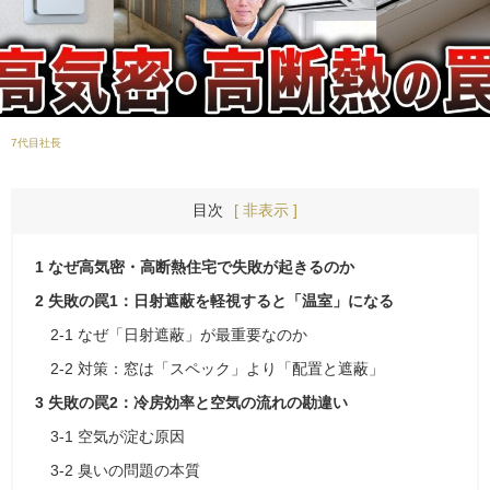
7代目社長
目次
[ 非表示 ]
1
なぜ高気密・高断熱住宅で失敗が起きるのか
2
失敗の罠1：日射遮蔽を軽視すると「温室」になる
2-1
なぜ「日射遮蔽」が最重要なのか
2-2
対策：窓は「スペック」より「配置と遮蔽」
3
失敗の罠2：冷房効率と空気の流れの勘違い
3-1
空気が淀む原因
3-2
臭いの問題の本質