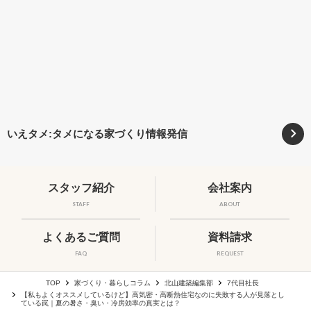
いえタメ:タメになる家づくり情報発信
スタッフ紹介
会社案内
STAFF
ABOUT
よくあるご質問
資料請求
FAQ
REQUEST
TOP
家づくり・暮らしコラム
北山建築編集部
7代目社長
【私もよくオススメしているけど】高気密・高断熱住宅なのに失敗する人が見落とし
ている罠｜夏の暑さ・臭い・冷房効率の真実とは？