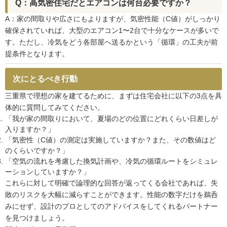
Q：高気密住宅だとエアコンは何台必要ですか？
A：家の間取りや広さにもよりますが、気密性能（C値）がしっかり
確保されていれば、大型のエアコン1〜2台で十分なケースが多いで
す。ただし、冷気をどう各部屋へ送るかという「循環」の工夫が前
提条件となります。
次にとるべき行動
三重県で理想の家を建てるために、まずは住宅会社に以下の3点を具
体的に質問してみてください。
「我が家の間取りにおいて、夏場のどの位置にどれくらい日差しが
入りますか？」
「気密性（C値）の測定は実施していますか？また、その数値はど
のくらいですか？」
「空気の流れを考慮した換気計画や、冷気の循環ルートをシミュレ
ーションしていますか？」
これらに対して明確で論理的な回答が返ってくる会社であれば、失
敗のリスクを大幅に減らすことができます。性能の数字だけを鵜呑
みにせず、設計のプロとしてのアドバイスをしてくれるパートナー
を見つけましょう。