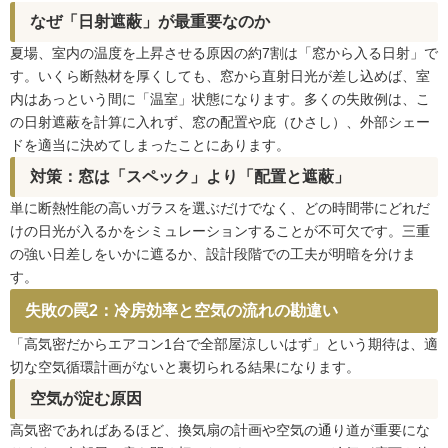
なぜ「日射遮蔽」が最重要なのか
夏場、室内の温度を上昇させる原因の約7割は「窓から入る日射」で
す。いくら断熱材を厚くしても、窓から直射日光が差し込めば、室
内はあっという間に「温室」状態になります。多くの失敗例は、こ
の日射遮蔽を計算に入れず、窓の配置や庇（ひさし）、外部シェー
ドを適当に決めてしまったことにあります。
対策：窓は「スペック」より「配置と遮蔽」
単に断熱性能の高いガラスを選ぶだけでなく、どの時間帯にどれだ
けの日光が入るかをシミュレーションすることが不可欠です。三重
の強い日差しをいかに遮るか、設計段階での工夫が明暗を分けま
す。
失敗の罠2：冷房効率と空気の流れの勘違い
「高気密だからエアコン1台で全部屋涼しいはず」という期待は、適
切な空気循環計画がないと裏切られる結果になります。
空気が淀む原因
高気密であればあるほど、換気扇の計画や空気の通り道が重要にな