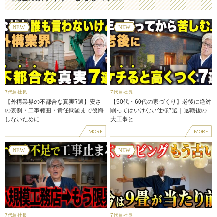
7代目社長
7代目社長
【外構業界の不都合な真実7選】安さ
【50代・60代の家づくり】老後に絶対
の裏側・工事範囲・責任問題まで後悔
削ってはいけない仕様7選｜退職後の
しないために…
大工事と…
MORE
MORE
7代目社長
7代目社長