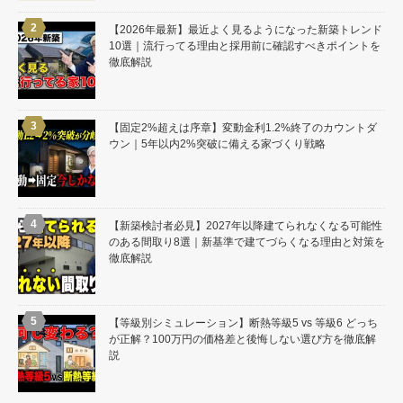
【2026年最新】最近よく見るようになった新築トレンド
10選｜流行ってる理由と採用前に確認すべきポイントを
徹底解説
【固定2%超えは序章】変動金利1.2%終了のカウントダ
ウン｜5年以内2%突破に備える家づくり戦略
【新築検討者必見】2027年以降建てられなくなる可能性
のある間取り8選｜新基準で建てづらくなる理由と対策を
徹底解説
【等級別シミュレーション】断熱等級5 vs 等級6 どっち
が正解？100万円の価格差と後悔しない選び方を徹底解
説