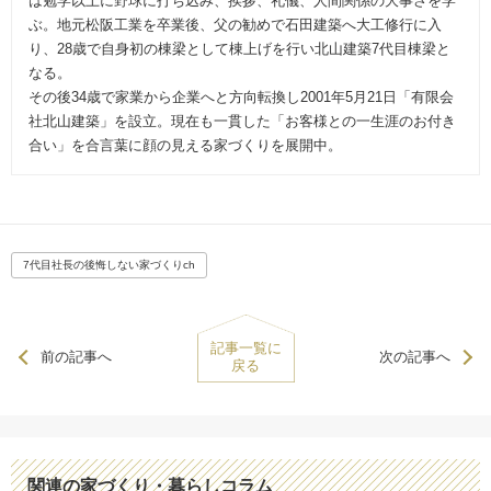
は勉学以上に野球に打ち込み、挨拶、礼儀、人間関係の大事さを学
ぶ。地元松阪工業を卒業後、父の勧めで石田建築へ大工修行に入
り、28歳で自身初の棟梁として棟上げを行い北山建築7代目棟梁と
なる。
その後34歳で家業から企業へと方向転換し2001年5月21日「有限会
社北山建築」を設立。現在も一貫した「お客様との一生涯のお付き
合い」を合言葉に顔の見える家づくりを展開中。
7代目社長の後悔しない家づくりch
記事一覧に
前の記事へ
次の記事へ
戻る
関連の家づくり・暮らしコラム