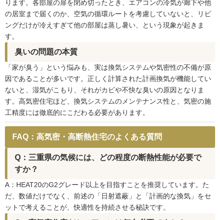
ります。各部屋の扉を閉め切ったとき、エアコンの冷気が廊下や他
の居室まで届くのか、空気の循環ルートを考慮していないと、リビ
ングだけが冷えすぎて他の部屋は蒸し暑い、という現象が起きま
す。
臭いの問題の本質
「家が臭う」という悩みも、実は換気システムや気密性の不備が原
因であることが多いです。正しく計算された計画換気が機能してい
ないと、湿気がこもり、それがカビや不快な臭いの原因となりま
す。高気密住宅ほど、換気システムのメンテナンス性と、気密の施
工精度には徹底的にこだわる必要があります。
FAQ：高気密・高断熱住宅のよくある質問
Q：三重県の気候には、どの程度の断熱性能が必要で
すか？
A：HEAT20のG2グレード以上を目指すことを推奨しています。た
だ、数値だけでなく、前述の「日射遮蔽」と「計画的な換気」をセ
ットで考えることが、快適性を持続させる秘訣です。