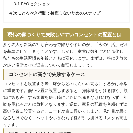
3-1
FAQセクション
4
次にとるべき行動：後悔しないためのステップ
現代の家づくりで失敗しやすいコンセントの配置とは
多くの人が新築の打ち合わせで陥りやすいのが、「今の生活」だけ
を基準にしてしまうことです。しかし、家電は数年ごとに進化し、
私たちの生活習慣も年齢とともに変化します。まずは、特に失敗談
が多い場所とその理由について整理しましょう。
コンセントの高さで失敗するケース
コンセントを設置する際、床からどのくらいの高さにするかは非常
に重要です。低い位置に設置しすぎると、掃除機をかける際や、頻
繁に抜き差しする家電を使う時にいちいち屈まなければならず、年
齢を重ねるごとに負担となります。逆に、家具の配置を考慮せずに
高い位置に設置すると、コードが宙に浮いてしまい、見た目が悪く
なるだけでなく、ペットや小さなお子様が引っ掛けるリスクも高ま
ります。