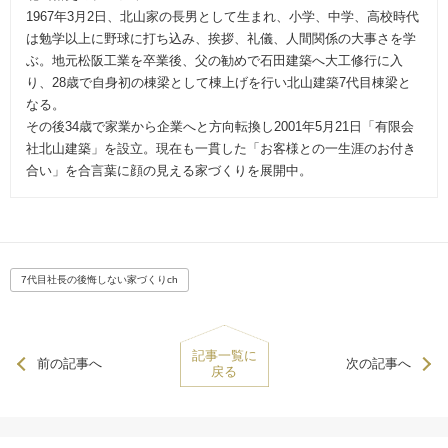
1967年3月2日、北山家の長男として生まれ、小学、中学、高校時代
は勉学以上に野球に打ち込み、挨拶、礼儀、人間関係の大事さを学
ぶ。地元松阪工業を卒業後、父の勧めで石田建築へ大工修行に入
り、28歳で自身初の棟梁として棟上げを行い北山建築7代目棟梁と
なる。
その後34歳で家業から企業へと方向転換し2001年5月21日「有限会
社北山建築」を設立。現在も一貫した「お客様との一生涯のお付き
合い」を合言葉に顔の見える家づくりを展開中。
7代目社長の後悔しない家づくりch
記事一覧に
前の記事へ
次の記事へ
戻る