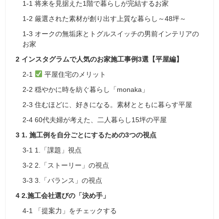
1-1
将来を見据えた1階で暮らしが完結するお家
1-2
厳選された素材が創り出す上質な暮らし～48坪～
1-3
オークの無垢床とトグルスイッチの男前インテリアの
お家
2
インスタグラムで人気のお家施工事例3選【平屋編】
2-1
平屋住宅のメリット
2-2
穏やかに時を紡ぐ暮らし「monaka」
2-3
住むほどに、好きになる。素材とともに暮らす平屋
2-4
60代夫婦が考えた、二人暮らし15坪の平屋
3
1. 施工例を自分ごとにするための3つの視点
3-1
1.「課題」視点
3-2
2.「ストーリー」の視点
3-3
3.「バランス」の視点
4
2.施工会社選びの「決め手」
4-1
「提案力」をチェックする